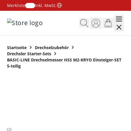
Merkliste
Inkl. MwSt.
Zum Inhalt springen
Startseite
Drechselzubehör
Drechsler Starter-Sets
BASIC-LINE Drechselmesser HSS M2-KRYO Einsteiger-SET
5-teilig
SET