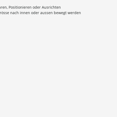
en, Positionieren oder Ausrichten
grösse nach innen oder aussen bewegt werden
e den meisten Standard-T-Nut-Vorrichtungen
2 cm (3") oder 12,7 cm (5") erhältlich
kl. Zollkosten und Mehrwertsteuer. Das bedeutet, es
sten oder Aufwand an!