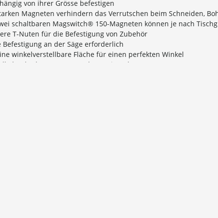
ängig von ihrer Grösse befestigen
tarken Magneten verhindern das Verrutschen beim Schneiden, Bohr
zwei schaltbaren Magswitch® 150-Magneten können je nach Tisch
ere T-Nuten für die Befestigung von Zubehör
 Befestigung an der Säge erforderlich
ine winkelverstellbare Fläche für einen perfekten Winkel
ell abnehmbar zur Verwendung mit mehreren Geräten
tibel mit allen Next Generation Magfence II-Zubehörteilen sowi
sung 38,1 x 7,62 cm (15" x 3")
ubehör sind starre Kunststoffverschleissflächen in Standardhöhe 7,6
nd
 Schweiz und Liechtenstein:
kosten für Pakete bis 30 kg Gesamtgewicht:
300.00 Bestellwert:
CHF 9.00
00.00 Bestellwert:
FREI HAUS VERSAND
se in unseren Katalogen bzw. Online-Shop verstehen sich in CHF in
für Sie (ausser den angegebenen Versandkosten) keine weiteren Ko