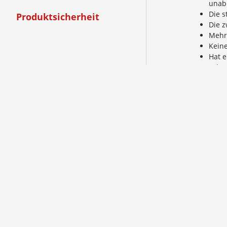
unabh
Die s
Produktsicherheit
Die 
Mehr
Keine
Hat e
Schn
Kompa
Abmes
Als Z
Versa
Versand
Versand
bis CHF 
ab CHF 3
Die Prei
fallen 