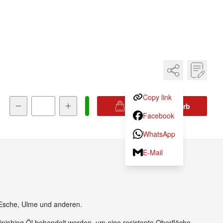
Copy link
Menge
In den Warenkorb
Facebook
WhatsApp
E-Mail
iche, Esche, Ulme und anderen.
r Finishing Öl behandelt werden, um eine resistente