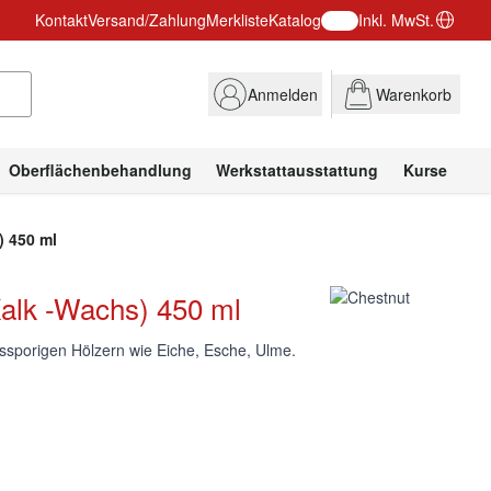
Kontakt
Versand/Zahlung
Merkliste
Katalog
Inkl. MwSt.
Anmelden
Warenkorb
Oberflächenbehandlung
Werkstattausstattung
Kurse
) 450 ml
lk -Wachs) 450 ml
 grossporigen Hölzern wie Eiche, Esche, Ulme.