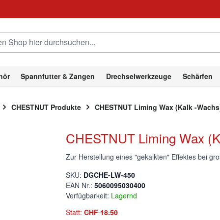
hop hier durchsuchen...
hör
Spannfutter & Zangen
Drechselwerkzeuge
Schärfen
CHESTNUT Produkte
CHESTNUT Liming Wax (Kalk -Wachs
CHESTNUT Liming Wax (Ka
Zur Herstellung eines "gekalkten" Effektes bei
SKU:
DGCHE-LW-450
EAN Nr.:
5060095030400
Verfügbarkeit:
Lagernd
Statt:
CHF 18.50