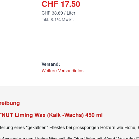
CHF 17.50
CHF 38.89 / Liter
inkl.
8.1
% MwSt.
Versand:
Weitere Versandinfos
reibung
NUT Liming Wax (Kalk -Wachs) 450 ml
tellung eines "gekalkten" Effektes bei grossporigen Hölzern wie E
r Anwendung von Liming Wax soll die Oberfläche mit Wood Wax ode