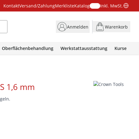
Kontakt
Versand/Zahlung
Merkliste
Katalog
Inkl. MwSt.
Anmelden
Warenkorb
Oberflächenbehandlung
Werkstattausstattung
Kurse
S 1,6 mm
geln.