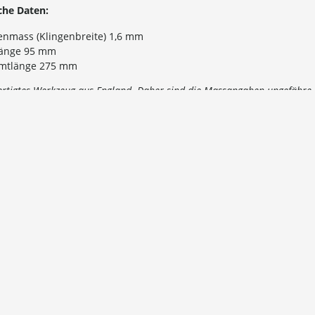
che Daten:
enmass (Klingenbreite) 1,6 mm
flänge 95 mm
mtlänge 275 mm
rtigtes Werkzeug aus England. Daher sind die Massangaben ungefähre 
ische Daten
enmass (Klingenbreite) 1,6 mm
flänge 95 mm
mtlänge 275 mm
rtigtes Werkzeug aus England. Daher sind die Massangaben ungefähre 
nd
 Schweiz und Liechtenstein: