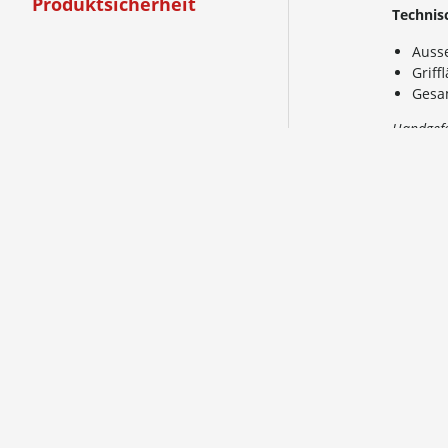
Produktsicherheit
Technis
Auss
Grif
Gesa
Handgefe
Techn
Auss
Grif
Gesa
Handgefe
Versa
Versand