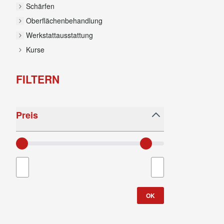
Schärfen
Oberflächenbehandlung
Werkstattausstattung
Kurse
FILTERN
Skip to product list
Preis
filter
Minimum value
Höchstwert
OK