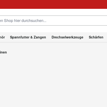
hop hier durchsuchen...
hör
Spannfutter & Zangen
Drechselwerkzeuge
Schärfen
inen
Drechselmaschinen
AGER aus Deutschland hat sich seit 1974 auf die
Herstellung von 
t zu den führenden Produzenten in diesem Bereich. Michael Hager
lität der Maschinen.