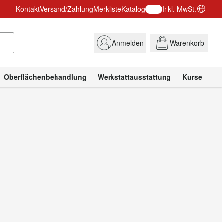
Kontakt
Versand/Zahlung
Merkliste
Katalog
Inkl. MwSt.
Anmelden
Warenkorb
Oberflächenbehandlung
Werkstattausstattung
Kurse
hochwertigen Drechselbänken und Zubehör
spezialisiert
 bürgt mit seinem Namen für die hohe Qualität und