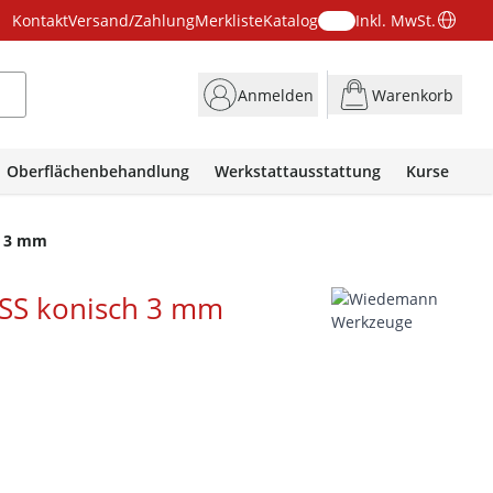
Kontakt
Versand/Zahlung
Merkliste
Katalog
Inkl. MwSt.
Anmelden
Warenkorb
Oberflächenbehandlung
Werkstattausstattung
Kurse
h 3 mm
SS konisch 3 mm