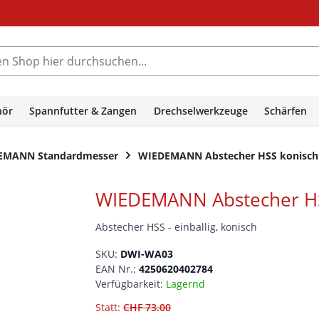
hop hier durchsuchen...
hör
Spannfutter & Zangen
Drechselwerkzeuge
Schärfen
EMANN Standardmesser
WIEDEMANN Abstecher HSS konisc
WIEDEMANN Abstecher H
Abstecher HSS - einballig, konisch
SKU:
DWI-WA03
EAN Nr.:
4250620402784
Verfügbarkeit:
Lagernd
Statt:
CHF 73.00