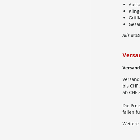
Auss
Klin
Grif
Gesa
Alle Mas
Versa
Versand
Versand
bis CHF 
ab CHF 3
Die Prei
fallen 
Weitere