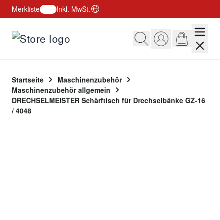
Merkliste
Inkl. MwSt.
Zum Inhalt springen
Startseite
Maschinenzubehör
Maschinenzubehör allgemein
DRECHSELMEISTER Schärftisch für Drechselbänke GZ-16 /
4048