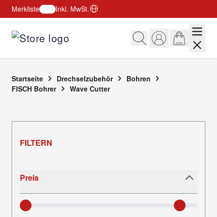
Merkliste
Inkl. MwSt.
Zum Inhalt springen
Startseite
Drechselzubehör
Bohren
FISCH Bohrer
Wave Cutter
FILTERN
Skip to product list
Preis
filter