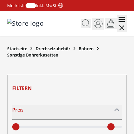
Merkliste
Inkl. MwSt.
Zum Inhalt springen
Startseite
Drechselzubehör
Bohren
Sonstige Bohrerkasetten
FILTERN
Skip to product list
Preis
filter