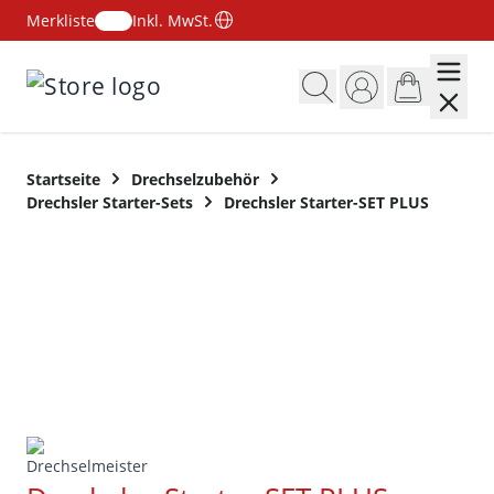
Merkliste
Inkl. MwSt.
Zum Inhalt springen
Startseite
Drechselzubehör
Drechsler Starter-Sets
Drechsler Starter-SET PLUS
SET