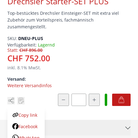
Drechsler Starter-SET PLUS
Top-bestücktes Drechsler Einsteiger-SET mit extra viel
Zubehör zum Vorteilspreis, fachmännisch
zusammengestellt.
SKU:
DNEU-PLUS
Verfügbarkeit:
Lagernd
Statt:
CHF 896.00
CHF 752.00
inkl.
8.1
% MwSt.
Versand:
Weitere Versandinfos
Menge
Copy link
Facebook
Beschreibung
WhatsApp