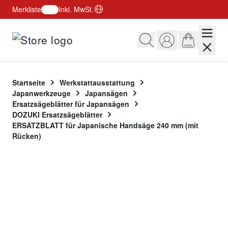
Merkliste
Inkl. MwSt.
Zum Inhalt springen
Startseite
Werkstattausstattung
Japanwerkzeuge
Japansägen
Ersatzsägeblätter für Japansägen
DOZUKI Ersatzsägeblätter
ERSATZBLATT für Japanische Handsäge 240 mm (mit
Rücken)