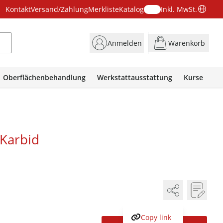
Kontakt
Versand/Zahlung
Merkliste
Katalog
Inkl. MwSt.
Anmelden
Warenkorb
Oberflächenbehandlung
Werkstattausstattung
Kurse
Karbid
Copy link