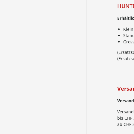
HUNTE
Erhältli
Klei
Stan
Gros
(Ersatz
(Ersatz
Versa
Versand
Versand
bis CHF 
ab CHF 3