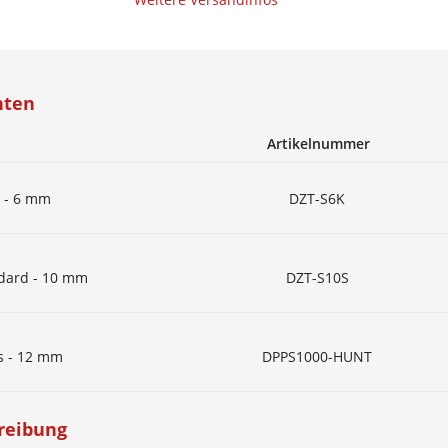
nten
Artikelnummer
n - 6 mm
DZT-S6K
dard - 10 mm
DZT-S10S
s - 12 mm
DPPS1000-HUNT
reibung