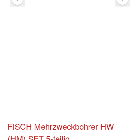
FISCH Mehrzweckbohrer HW
(HM) SET 5-teilig
Hervorragend geeignet für das Drehbohren in Fliesen,
Mauerwerk, Metall, Holz und Kunststoff.
VIR88114005K
SKU:
88114005K
Hersteller Art.:
9002696357810
EAN Nr.:
Verfügbarkeit:
Lagernd
Statt:
CHF 53.50
CHF 35.00
inkl.
8.1
% MwSt.
Versand:
Weitere Versandinfos
Menge
Copy link