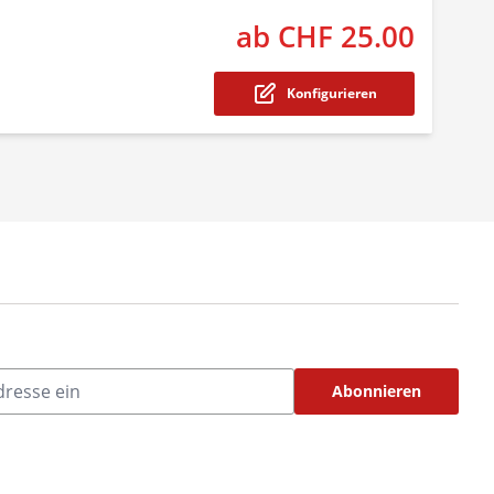
ab CHF 25.00
The price 
Konfigurieren
Abonnieren