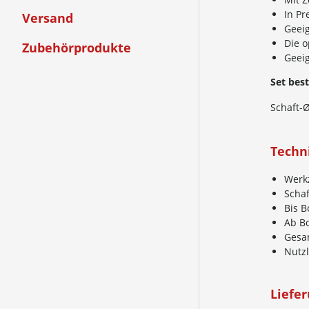
In P
Versand
Geeig
Die o
Zubehörprodukte
Geei
Set bes
Schaft-Ø
Techn
Werk
Schaf
Bis 
Ab B
Gesa
Nutz
Liefe