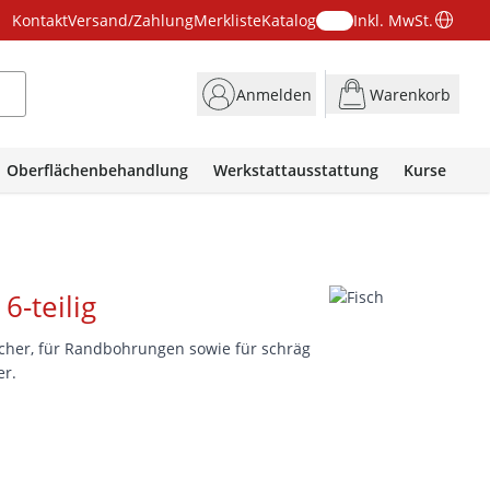
Kontakt
Versand/Zahlung
Merkliste
Katalog
Inkl. MwSt.
Anmelden
Warenkorb
Oberflächenbehandlung
Werkstattausstattung
Kurse
6-teilig
öcher, für Randbohrungen sowie für schräg
er.