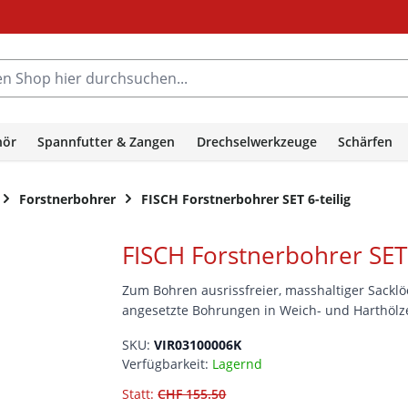
hop hier durchsuchen...
hör
Spannfutter & Zangen
Drechselwerkzeuge
Schärfen
Forstnerbohrer
FISCH Forstnerbohrer SET 6-teilig
FISCH Forstnerbohrer SET 
Zum Bohren ausrissfreier, masshaltiger Sackl
angesetzte Bohrungen in Weich- und Harthölz
SKU:
VIR03100006K
Verfügbarkeit:
Lagernd
Statt:
CHF 155.50