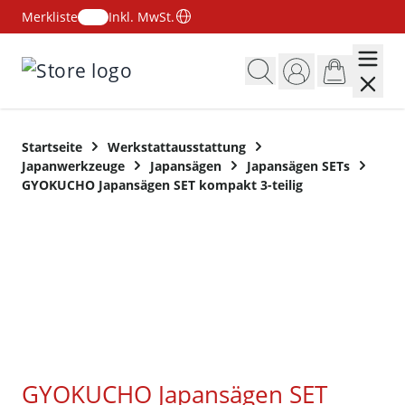
Merkliste
Inkl. MwSt.
Zum Inhalt springen
Startseite
Werkstattausstattung
Japanwerkzeuge
Japansägen
Japansägen SETs
GYOKUCHO Japansägen SET kompakt 3-teilig
GYOKUCHO Japansägen SET