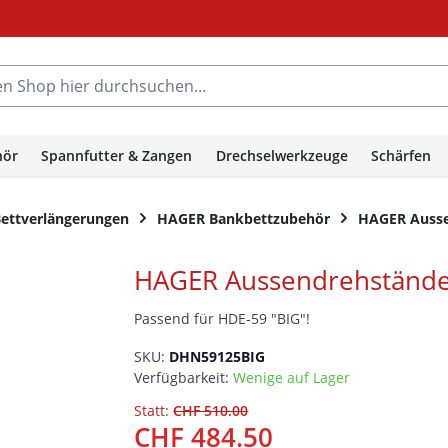
hop hier durchsuchen...
hör
Spannfutter & Zangen
Drechselwerkzeuge
Schärfen
ettverlängerungen
HAGER Bankbettzubehör
HAGER Ausse
HAGER Aussendrehstände
Passend für HDE-59 "BIG"!
SKU:
DHN59125BIG
Verfügbarkeit:
Wenige auf Lager
Statt:
CHF 510.00
CHF 484.50