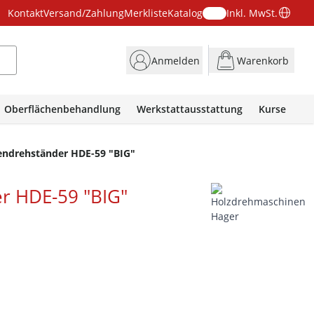
Kontakt
Versand/Zahlung
Merkliste
Katalog
Inkl. MwSt.
Anmelden
Warenkorb
Oberflächenbehandlung
Werkstattausstattung
Kurse
ndrehständer HDE-59 "BIG"
r HDE-59 "BIG"