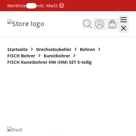
Merkliste
Inkl. MwSt.
Zum Inhalt springen
Startseite
Drechselzubehör
Bohren
FISCH Bohrer
Kunstbohrer
FISCH Kunstbohrer HW (HM) SET 5-teilig
SET