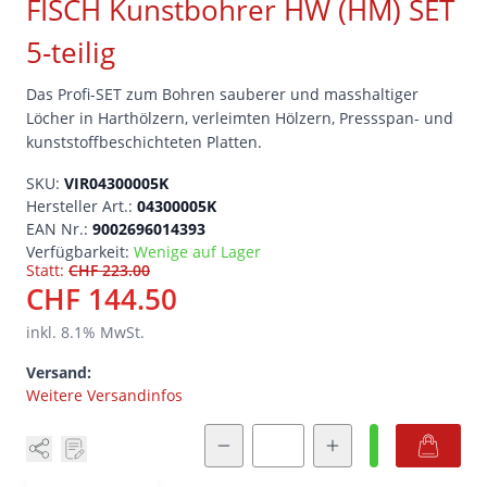
FISCH Kunstbohrer HW (HM) SET
5-teilig
Das Profi-SET zum Bohren sauberer und masshaltiger
Löcher in Harthölzern, verleimten Hölzern, Pressspan- und
kunststoffbeschichteten Platten.
SKU:
VIR04300005K
Hersteller Art.:
04300005K
EAN Nr.:
9002696014393
Verfügbarkeit:
Wenige auf Lager
Statt:
CHF 223.00
CHF 144.50
inkl.
8.1
% MwSt.
Versand:
Weitere Versandinfos
Menge