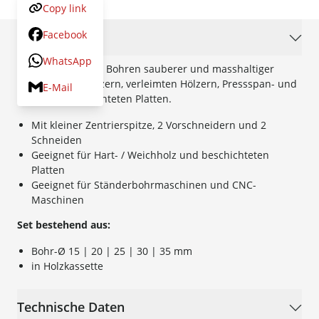
Copy link
Facebook
Beschreibung
WhatsApp
Das Profi-SET zum Bohren sauberer und masshaltiger
Löcher in Harthölzern, verleimten Hölzern, Pressspan- und
E-Mail
kunststoffbeschichteten Platten.
Mit kleiner Zentrierspitze, 2 Vorschneidern und 2
Schneiden
Geeignet für Hart- / Weichholz und beschichteten
Platten
Geeignet für Ständerbohrmaschinen und CNC-
Maschinen
Set bestehend aus:
Bohr-Ø 15 | 20 | 25 | 30 | 35 mm
in Holzkassette
Technische Daten