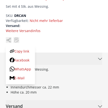
Set mit 4 Stk. aus Messing.
SKU:
DRCAN
Verfügbarkeit:
Nicht mehr lieferbar
Versand:
Weitere Versandinfos
Copy link
Beschreibung
Facebook
WhatsApp
Set mit 4 Stk. aus Messing.
E-Mail
Masse:
Innendurchmesser ca. 22 mm
Höhe ca. 20 mm
Versand