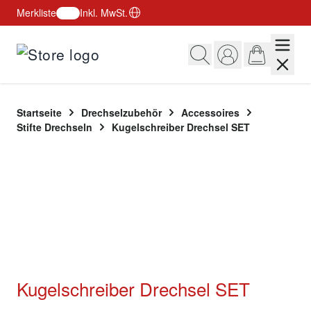
Merkliste
Inkl. MwSt.
Zum Inhalt springen
Startseite
Drechselzubehör
Accessoires
Stifte Drechseln
Kugelschreiber Drechsel SET
SET
Kugelschreiber Drechsel SET