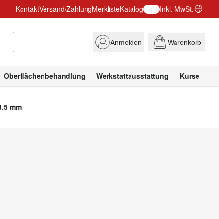
Kontakt
Versand/Zahlung
Merkliste
Katalog
Inkl. MwSt.
Anmelden
Warenkorb
Oberflächenbehandlung
Werkstattausstattung
Kurse
 3,5 mm
r STRONGHOLD M33 x
annfutter und ONEWAY Vakuumfutter.