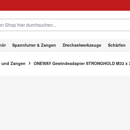
hop hier durchsuchen...
hör
Spannfutter & Zangen
Drechselwerkzeuge
Schärfen
r und Zangen
ONEWAY Gewindeadapter STRONGHOLD M33 x
ONEWAY Gewindeadapte
3,5 mm
Gewindeadapter für ONEWAY STRONGHOLD Sp
SKU:
DOW-0355
EAN Nr.:
883111003555
Verfügbarkeit:
Lagernd