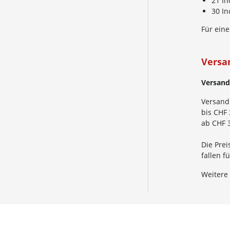
21 I
30 I
Für eine
Versa
Versand
Versand
bis CHF 
ab CHF 3
Die Prei
fallen 
Weitere