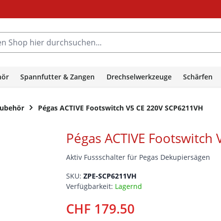
hop hier durchsuchen...
hör
Spannfutter & Zangen
Drechselwerkzeuge
Schärfen
ubehör
Pégas ACTIVE Footswitch V5 CE 220V SCP6211VH
Pégas ACTIVE Footswitch
Aktiv Fussschalter für Pegas Dekupiersägen
SKU:
ZPE-SCP6211VH
Verfügbarkeit:
Lagernd
CHF 179.50