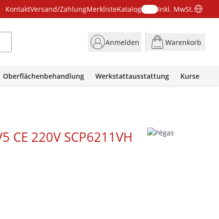
Kontakt
Versand/Zahlung
Merkliste
Katalog
Inkl. MwSt.
Anmelden
Warenkorb
Oberflächenbehandlung
Werkstattausstattung
Kurse
 V5 CE 220V SCP6211VH