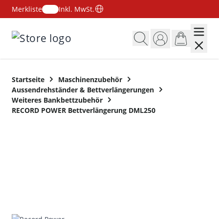
Merkliste
Inkl. MwSt.
Zum Inhalt springen
Startseite
Maschinenzubehör
Aussendrehständer & Bettverlängerungen
Weiteres Bankbettzubehör
RECORD POWER Bettverlängerung DML250