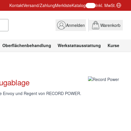
Kontakt
Versand/Zahlung
Merkliste
Katalog
Inkl. MwSt.
Anmelden
Warenkorb
Oberflächenbehandlung
Werkstattausstattung
Kurse
gablage
bänke Envoy und Regent von RECORD POWER.