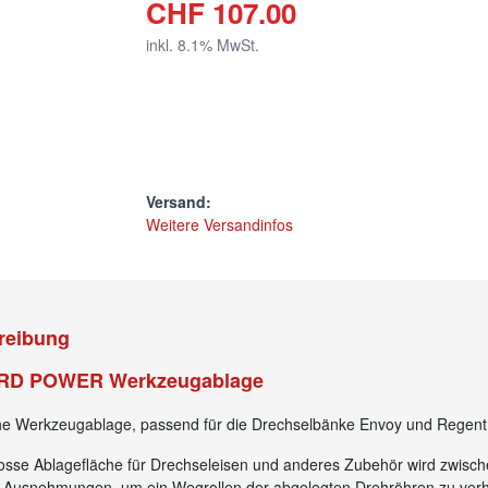
CHF 107.00
inkl.
8.1
% MwSt.
Versand:
Weitere Versandinfos
reibung
D POWER Werkzeugablage
che Werkzeugablage, passend für die Drechselbänke Envoy und R
rosse Ablagefläche für Drechseleisen und anderes Zubehör wird zw
dern Ausnehmungen, um ein Wegrollen der abgelegten Drehröhre