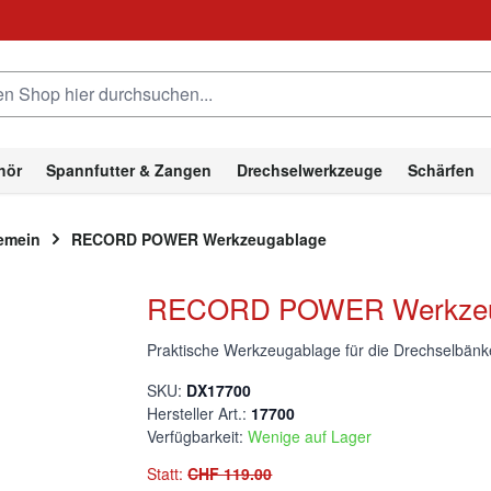
hop hier durchsuchen...
hör
Spannfutter & Zangen
Drechselwerkzeuge
Schärfen
gemein
RECORD POWER Werkzeugablage
RECORD POWER Werkzeu
Praktische Werkzeugablage für die Drechsel
SKU:
DX17700
Hersteller Art.:
17700
Verfügbarkeit:
Wenige auf Lager
Statt:
CHF 119.00