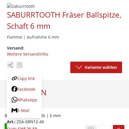
SABURRTOOTH Fräser Ballspitze,
Schaft 6 mm
Flamme | Aufnahme 6 mm
Versand:
Weitere Versandinfos
Variante wählen
Copy link
Facebook
VARIANTEN
WhatsApp
Artikel
Preis
E-Mail
Ballspitze | fein/gelb | 6 mm
Art.:
ZSA-6BN12-40
Statt:
CHF 26.50