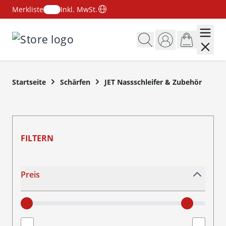
Merkliste
Inkl. MwSt.
Zum Inhalt springen
Startseite
Schärfen
JET Nassschleifer & Zubehör
FILTERN
Skip to product list
Preis
filter