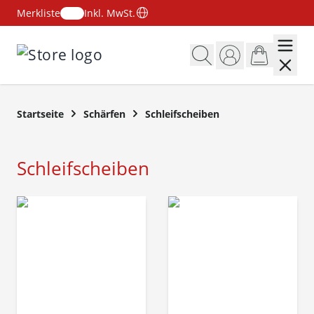
Merkliste
Inkl. MwSt.
Zum Inhalt springen
Startseite
Schärfen
Schleifscheiben
Schleifscheiben