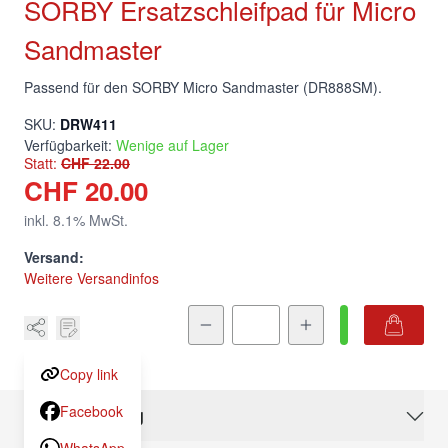
SORBY Ersatzschleifpad für
Micro Sandmaster
Passend für den SORBY Micro Sandmaster (DR888SM).
DRW411
SKU:
Verfügbarkeit:
Wenige auf Lager
Statt:
CHF 22.00
CHF 20.00
inkl.
8.1
% MwSt.
Versand:
Weitere Versandinfos
Menge
Copy link
Facebook
Beschreibung