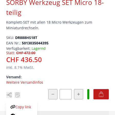
SORBY Werkzeug SET Micro 18-
teilig
Komplett-SET mit allen 18 Micro Werkzeugen zum
Miniaturdrechseln.
SKU:
DR888HS18T
EAN Nr.:
5013035044395
Verfügbarkeit:
Lagernd
Statt:
CHF 472.00
CHF 436.50
inkl.
8.1
% MwSt.
Versand:
Weitere Versandinfos
Menge
Copy link