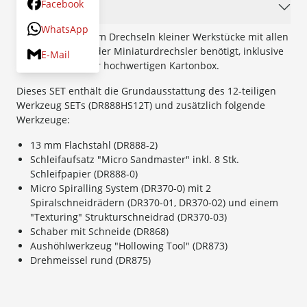
Facebook
Beschreibung
WhatsApp
Das ideale SET zum Drechseln kleiner Werkstücke mit allen
Werkzeugen, die der Miniaturdrechsler benötigt, inklusive
E-Mail
Handgriff, in einer hochwertigen Kartonbox.
Dieses SET enthält die Grundausstattung des 12-teiligen
Werkzeug SETs (DR888HS12T) und zusätzlich folgende
Werkzeuge:
13 mm Flachstahl (DR888-2)
Schleifaufsatz "Micro Sandmaster" inkl. 8 Stk.
Schleifpapier (DR888-0)
Micro Spiralling System (DR370-0) mit 2
Spiralschneidrädern (DR370-01, DR370-02) und einem
"Texturing" Strukturschneidrad (DR370-03)
Schaber mit Schneide (DR868)
Aushöhlwerkzeug "Hollowing Tool" (DR873)
Drehmeissel rund (DR875)