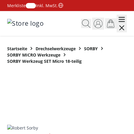
Merkliste
Inkl. MwSt.
Zum Inhalt springen
Startseite
Drechselwerkzeuge
SORBY
SORBY MICRO Werkzeuge
SORBY Werkzeug SET Micro 18-teilig
SET