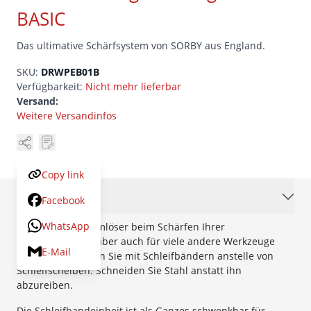
BASIC
Das ultimative Schärfsystem von SORBY aus England.
SKU:
DRWPEB01B
Verfügbarkeit:
Nicht mehr lieferbar
Versand:
Weitere Versandinfos
Copy link
Beschreibung
Facebook
WhatsApp
Ein echter Problemlöser beim Schärfen Ihrer
Drechselmesser, aber auch für viele andere Werkzeuge
E-Mail
geeignet. Schleifen Sie mit Schleifbändern anstelle von
Schleifscheiben. Schneiden Sie Stahl anstatt ihn
abzureiben.
Die Schleifbandeinheit ist als Ganzes schwenkbar für