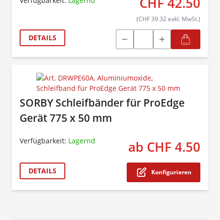
CHF 42.50
Verfügbarkeit:
Lagernd
(CHF 39.32 exkl. MwSt.)
DETAILS
SORBY Schleifbänder für ProEdge
Gerät 775 x 50 mm
Verfügbarkeit:
Lagernd
ab CHF 4.50
The p
DETAILS
Konfigurieren