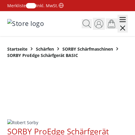
Merkliste
Inkl. MwSt.
Zum Inhalt springen
Startseite
Schärfen
SORBY Schärfmaschinen
SORBY ProEdge Schärfgerät BASIC
SORBY ProEdge Schärfgerät