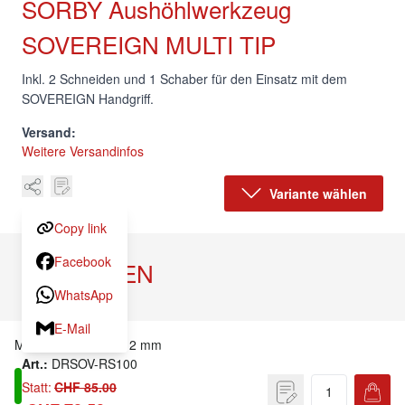
SORBY Aushöhlwerkzeug
SOVEREIGN MULTI TIP
Inkl. 2 Schneiden und 1 Schaber für den Einsatz mit dem
SOVEREIGN Handgriff.
Versand:
Weitere Versandinfos
Variante wählen
Copy link
Facebook
VARIANTEN
WhatsApp
Artikel
Preis
E-Mail
MIDI L 200 mm, B 12 mm
Art.:
DRSOV-RS100
Statt:
CHF 85.00