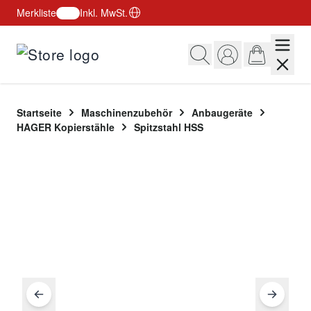
Merkliste
Inkl. MwSt.
Zum Inhalt springen
Startseite
Maschinenzubehör
Anbaugeräte
HAGER Kopierstähle
Spitzstahl HSS