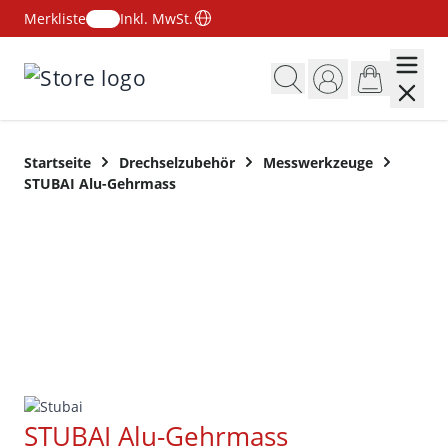
Merkliste
Inkl. MwSt.
Zum Inhalt springen
Startseite
Drechselzubehör
Messwerkzeuge
STUBAI Alu-Gehrmass
STUBAI Alu-Gehrmass