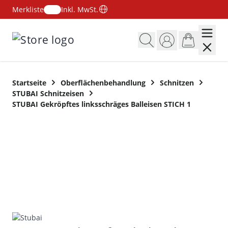
Merkliste
Inkl. MwSt.
Zum Inhalt springen
Startseite
Oberflächenbehandlung
Schnitzen
STUBAI Schnitzeisen
STUBAI Gekröpftes linksschräges Balleisen STICH 1