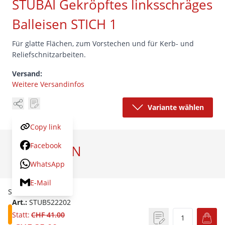
STUBAI Gekröpftes linksschräges
Balleisen STICH 1
Für glatte Flächen, zum Vorstechen und für Kerb- und
Reliefschnitzarbeiten.
Versand:
Weitere Versandinfos
Variante wählen
Copy link
Facebook
VARIANTEN
WhatsApp
Artikel
Preis
E-Mail
STICH 1 / 2 mm
Art.:
STUB522202
Statt:
CHF 41.00