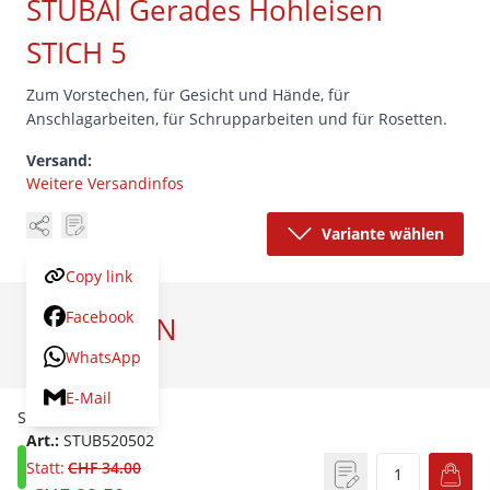
STUBAI Gerades Hohleisen
STICH 5
Zum Vorstechen, für Gesicht und Hände, für
Anschlagarbeiten, für Schrupparbeiten und für Rosetten.
Versand:
Weitere Versandinfos
Variante wählen
Copy link
Facebook
VARIANTEN
WhatsApp
Artikel
Preis
E-Mail
STICH 5 / 2 mm
Art.:
STUB520502
Statt:
CHF 34.00