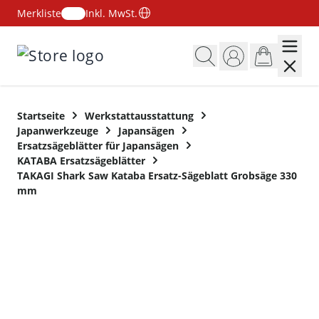
Merkliste
Inkl. MwSt.
Zum Inhalt springen
Startseite
Werkstattausstattung
Japanwerkzeuge
Japansägen
Ersatzsägeblätter für Japansägen
KATABA Ersatzsägeblätter
TAKAGI Shark Saw Kataba Ersatz-Sägeblatt Grobsäge 330
mm