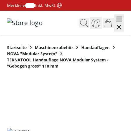
Merkliste
Inkl. MwSt.
Zum Inhalt springen
Startseite
Maschinenzubehör
Handauflagen
NOVA "Modular System"
TEKNATOOL Handauflage NOVA Modular System -
"Gebogen gross" 110 mm