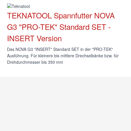
TEKNATOOL Spannfutter NOVA
G3 "PRO-TEK" Standard SET -
INSERT Version
Das NOVA G3 "INSERT" Standard SET in der "PRO-TEK"
Ausführung. Für kleinere bis mittlere Drechselbänke bzw.
für Drehdurchmesser bis 350 mm
DT48290
SKU:
9417609482907
EAN Nr.:
Verfügbarkeit:
Lagernd
Statt:
CHF 160.00
CHF 148.00
inkl.
8.1
% MwSt.
Versand:
Weitere Versandinfos