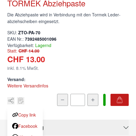
TORMEK Abziehpaste
Die Abziehpaste wird in Verbindung mit den Tormek Leder­
abzieh­scheiben eingesetzt.
ZTO-PA-70
SKU:
7392485001096
EAN Nr.:
Verfügbarkeit:
Lagernd
Statt:
CHF 14.00
CHF 13.00
inkl.
8.1
% MwSt.
Versand:
Weitere Versandinfos
Menge
Copy link
Facebook
Beschreibung