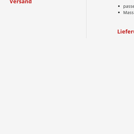
Versand
passe
Mass
Liefe
1 Stü
Versa
Versand
Versand
bis CHF 
ab CHF 3
Die Prei
fallen 
Weitere