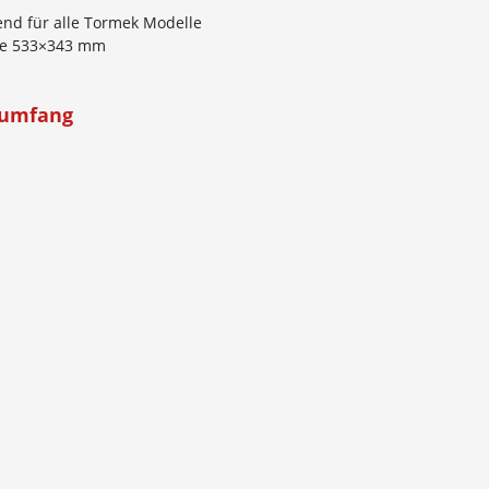
nd für alle Tormek Modelle
e 533×343 mm
rumfang
ck
nd
 Schweiz und Liechtenstein:
kosten für Pakete bis 30 kg Gesamtgewicht:
300.00 Bestellwert:
CHF 9.00
00.00 Bestellwert:
FREI HAUS VERSAND
se in unseren Katalogen bzw. Online-Shop verstehen sich in CHF in
für Sie (ausser den angegebenen Versandkosten) keine weiteren Ko
 Informationen zum Versand und unseren Zahlungsmethoden finde