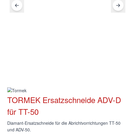
TORMEK Ersatzschneide ADV-D
für TT-50
Diamant-Ersatzschneide für die Abrichtvorrichtungen TT-
50 und ADV-50.
ZTO-ADV-D
SKU:
ADV-D
Hersteller Art.:
7392485001072
EAN Nr.:
Verfügbarkeit:
Wenige auf Lager
Statt:
CHF 57.50
CHF 54.50
inkl.
8.1
% MwSt.
Versand:
Weitere Versandinfos
Menge