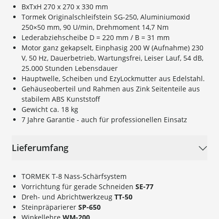
BxTxH 270 x 270 x 330 mm
Tormek Originalschleifstein SG-250, Aluminiumoxid
250×50 mm, 90 U/min, Drehmoment 14,7 Nm
Lederabziehscheibe D = 220 mm / B = 31 mm
Motor ganz gekapselt, Einphasig 200 W (Aufnahme) 230
V, 50 Hz, Dauerbetrieb, Wartungsfrei, Leiser Lauf, 54 dB,
25.000 Stunden Lebensdauer
Hauptwelle, Scheiben und EzyLock­mutter aus Edelstahl.
Gehäuseoberteil und Rahmen aus Zink Seitenteile aus
stabilem ABS Kunststoff
Gewicht ca. 18 kg
7 Jahre Garantie - auch für professionellen Einsatz
Lieferumfang
TORMEK T-8 Nass-Schärfsystem
Vorrichtung für gerade Schneiden
SE-77
Dreh- und Abrichtwerkzeug
TT-50
Steinpräparierer
SP-650
Winkellehre
WM-200