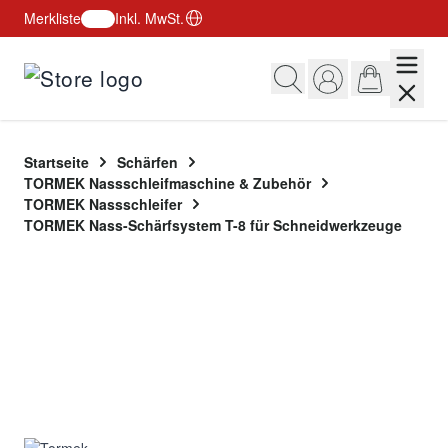
Merkliste
Inkl. MwSt.
Zum Inhalt springen
Startseite
Schärfen
TORMEK Nassschleifmaschine & Zubehör
TORMEK Nassschleifer
TORMEK Nass-Schärfsystem T-8 für Schneidwerkzeuge