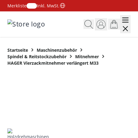
Merkliste
Inkl. MwSt.
Zum Inhalt springen
Startseite
Maschinenzubehör
Spindel & Reitstockzubehör
Mitnehmer
HAGER Vierzackmitnehmer verlängert M33