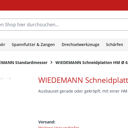
hop hier durchsuchen...
hör
Spannfutter & Zangen
Drechselwerkzeuge
Schärfen
EMANN Standardmesser
WIEDEMANN Schneidplatten HM Ø 
WIEDEMANN Schneidplat
Ausbauset gerade oder gekröpft, mit einer H
Versand:
Weitere Versandinfos