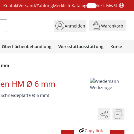
Kontakt
Versand/Zahlung
Merkliste
Katalog
Inkl. MwSt.
Anmelden
Warenkorb
Oberflächenbehandlung
Werkstattausstattung
Kurse
6 mm
ten HM Ø 6 mm
M Schneideplatte Ø 6 mm!
Copy link