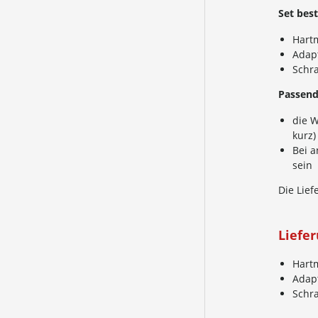
Set bes
Hart
Adap
Schr
Passend
die 
kurz)
Bei 
sein
Die Lief
Liefe
Hart
Adap
Schr