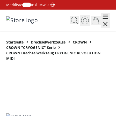
Merkliste
Inkl. MwSt.
Zum Inhalt springen
Startseite
Drechselwerkzeuge
CROWN
CROWN "CRYOGENIC" Serie
CROWN Drechselwerkzeug CRYOGENIC REVOLUTION
MIDI