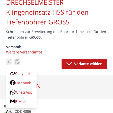
DRECHSELMEISTER
Klingeneinsatz HSS für den
Tiefenbohrer GROSS
Schneiden zur Erweiterung des Bohrdurchmessers für den
Tiefenbohrer GROSS.
Versand:
Weitere Versandinfos
Variante wählen
Copy link
Facebook
VARIANTEN
WhatsApp
Artikel
Preis
E-Mail
85 / 100 mm
Art.:
DDZ-4386