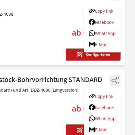
Copy link
DZ-4088
Facebook
ab CHF 19.50
WhatsApp
The pr
inkl.
8.1
% MwSt.
E-Mail
Konfigurieren
tstock-Bohrvorrichtung STANDARD
dard) und Art. DDZ-4086 (Langversion).
Copy link
ab CHF 41.00
Facebook
The pr
inkl.
8.1
% MwSt.
WhatsApp
E-Mail
Konfigurieren