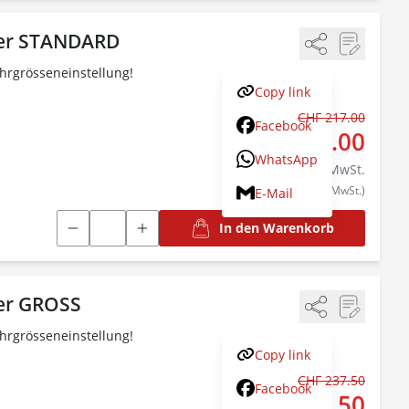
er STANDARD
ohrgrösseneinstellung!
Copy link
CHF 217.00
Statt:
Facebook
CHF 206.00
WhatsApp
inkl.
8.1
% MwSt.
(CHF 190.56 exkl. MwSt.)
E-Mail
In den Warenkorb
er GROSS
ohrgrösseneinstellung!
Copy link
CHF 237.50
Statt:
Facebook
CHF 225.50