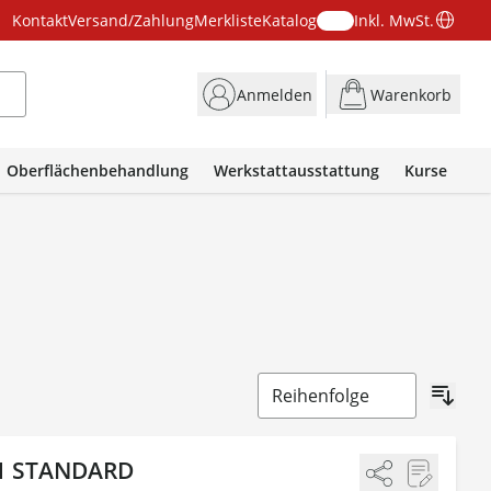
Kontakt
Versand/Zahlung
Merkliste
Katalog
Inkl. MwSt.
Anmelden
Warenkorb
Oberflächenbehandlung
Werkstattausstattung
Kurse
61 STANDARD