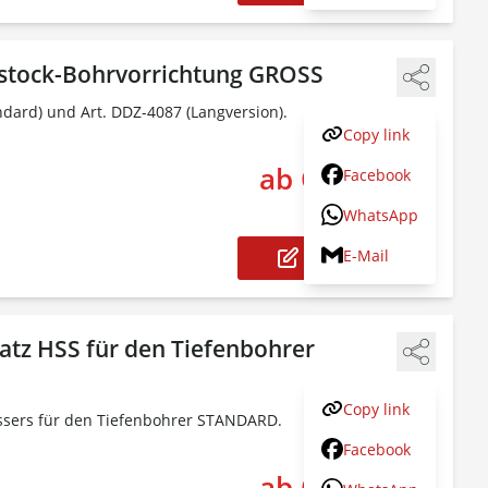
tstock-Bohrvorrichtung GROSS
dard) und Art. DDZ-4087 (Langversion).
Copy link
ab CHF 51.00
Facebook
The pr
inkl.
8.1
% MwSt.
WhatsApp
E-Mail
Konfigurieren
tz HSS für den Tiefenbohrer
Copy link
sers für den Tiefenbohrer STANDARD.
Facebook
ab CHF 40.00