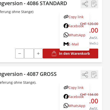
angversion - 4086 STANDARD
ferung ohne Stange)
Copy link
CHF 120.00
Statt:
Facebook
CHF 114.00
WhatsApp
inkl.
8.1
% MwSt.
(CHF 105.46 exkl. MwSt.)
E-Mail
In den Warenkorb
angversion - 4087 GROSS
eferung ohne Stange).
Copy link
CHF 134.00
Statt:
Facebook
CHF 127.00
WhatsApp
inkl.
8.1
% MwSt.