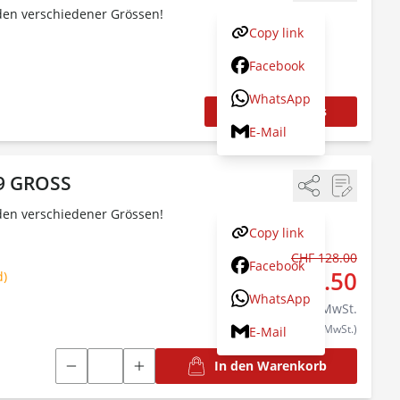
den verschiedener Grössen!
Copy link
Facebook
WhatsApp
Produktdetails
E-Mail
69 GROSS
den verschiedener Grössen!
Copy link
CHF 128.00
Statt:
Facebook
CHF 121.50
d)
WhatsApp
inkl.
8.1
% MwSt.
(CHF 112.40 exkl. MwSt.)
E-Mail
In den Warenkorb