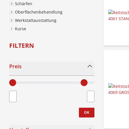
Schärfen
Oberflächenbehandlung
Werkstattausstattung
Kurse
FILTERN
Skip to product list
Preis
filter
Minimum value
Höchstwert
OK