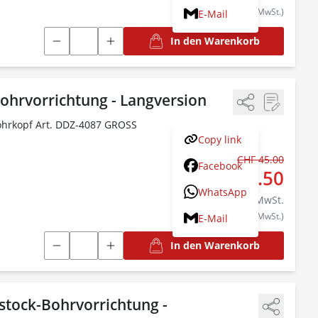
(CHF 117.48 exkl. MwSt.)
E-Mail
In den Warenkorb
ohrvorrichtung - Langversion
hrkopf Art. DDZ-4087 GROSS
Copy link
CHF 45.00
Statt:
Facebook
CHF 42.50
WhatsApp
inkl.
8.1
% MwSt.
(CHF 39.32 exkl. MwSt.)
E-Mail
In den Warenkorb
stock-Bohrvorrichtung -