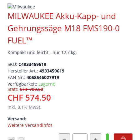
MILWAUKEE Akku-Kapp- und
Gehrungssäge M18 FMS190-0
FUEL™
Kompakt und leicht - nur 12,7 kg.
SKU:
C4933459619
Hersteller Art.:
4933459619
EAN Nr.:
4058546027919
Verfügbarkeit:
Lagernd
Statt:
CHF 709.50
CHF 574.50
inkl.
8.1
% MwSt.
Versand:
Weitere Versandinfos
Menge