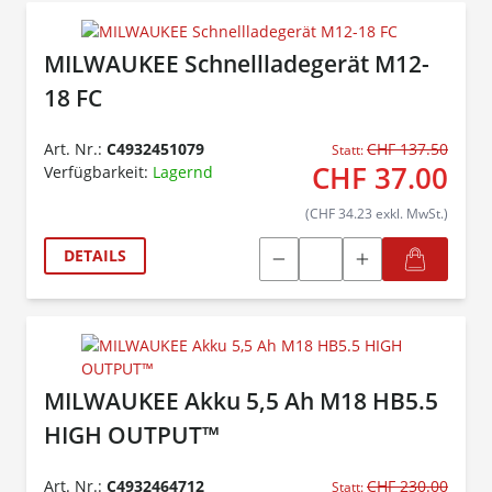
MILWAUKEE Schnellladegerät M12-
18 FC
Art. Nr.:
C4932451079
CHF 137.50
Statt:
CHF 37.00
Verfügbarkeit:
Lagernd
(CHF 34.23 exkl. MwSt.)
DETAILS
MILWAUKEE Akku 5,5 Ah M18 HB5.5
HIGH OUTPUT™
Art. Nr.:
C4932464712
CHF 230.00
Statt: