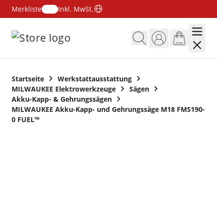
Merkliste
Inkl. MwSt.
Zum Inhalt springen
Startseite
Werkstattausstattung
MILWAUKEE Elektrowerkzeuge
Sägen
Akku-Kapp- & Gehrungssägen
MILWAUKEE Akku-Kapp- und Gehrungssäge M18 FMS190-
0 FUEL™