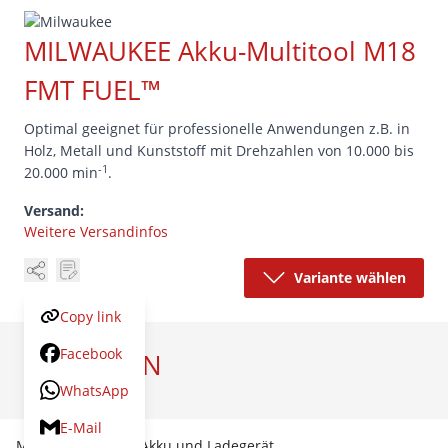
MILWAUKEE Akku-Multitool M18
FMT FUEL™
Optimal geeignet für professionelle Anwendungen z.B. in
Holz, Metall und Kunststoff mit Drehzahlen von 10.000 bis
-1
20.000 min
.
Versand:
Weitere Versandinfos
Variante wählen
Copy link
Facebook
VARIANTEN
WhatsApp
Artikel
Preis
E-Mail
M18 FMT-0X ohne Akku und Ladegerät