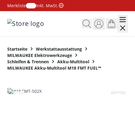
Merkliste
Inkl. MwSt.
Zum Inhalt springen
Startseite
Werkstattausstattung
MILWAUKEE Elektrowerkzeuge
Schleifen & Trennen
Akku-Multitool
MILWAUKEE Akku-Multitool M18 FMT FUEL™