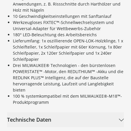
Anwendungen, z. B. Rissschnitte durch Harthölzer und
Holz mit Nägeln
10 Geschwindigkeitseinstellungen mit Sanftanlauf
Werkzeugloses FIXTEC™-Schnellwechselsystem und
Universal-Adapter für Wettbewerbs-Zubehör
180° LED-Beleuchtung des Arbeitsbereichs
Lieferumfang: 1x oszillierende OPEN-LOK-Holzklinge, 1 x
Schleifteller, 1x Schleifpapier mit 60er Körnung, 1x 80er
Schleifpapier, 2x 120er Schleifpapier und 1x 240er
Schleifpapier
Drei MILWAUKEE® Technologien - den bürstenlosen
POWERSTATE™ -Motor, den REDLITHIUM™ -Akku und die
REDLINK PLUS™ Intelligenz, die auf der Baustelle
hervorragende Leistung, Laufzeit und Langlebigkeit
bieten
100 % systemkompatibel mit dem MILWAUKEE®-M18™-
Produktprogramm
Technische Daten