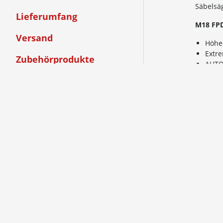
Säbelsä
Lieferumfang
M18 FP
Versand
Höhe
Extr
Zubehörprodukte
AUTO
13 mm
Produktsicherheit
Ermög
Helle
Akku
Ganz
Die Ü
Akku
Die D
Der 
Intel
100%
M18 FI
Leis