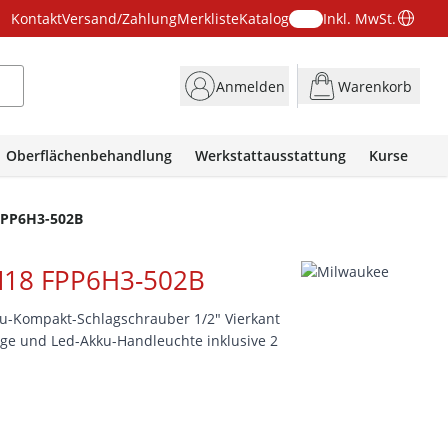
Kontakt
Versand/Zahlung
Merkliste
Katalog
Inkl. MwSt.
Anmelden
Warenkorb
Oberflächenbehandlung
Werkstattausstattung
Kurse
PP6H3-502B
18 FPP6H3-502B
u-Kompakt-Schlagschrauber 1/2" Vierkant
äge und Led-Akku-Handleuchte inklusive 2