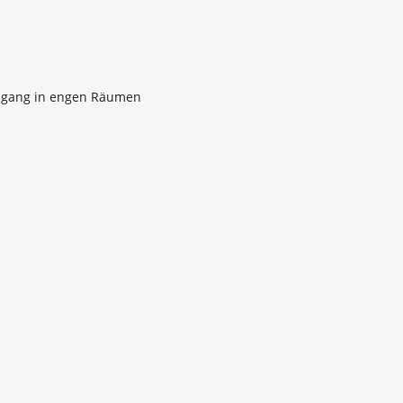
Zugang in engen Räumen
rkzeugs
des Geräts und gewährleistet eine lange Lebensdauer des
llosen Technologien neu
M™-Akku und die elektronische REDLINK PLUS™-
m