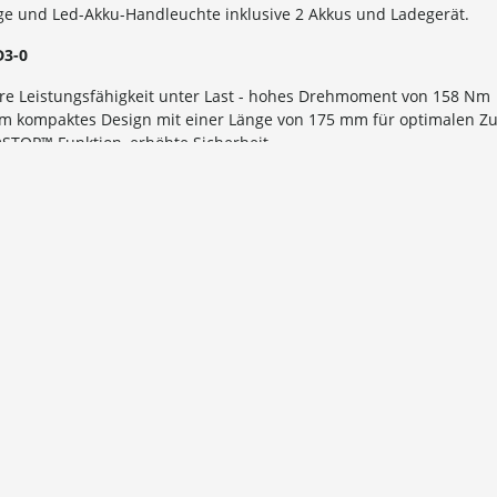
ge und Led-Akku-Handleuchte inklusive 2 Akkus und Ladegerät.
D3-0
re Leistungsfähigkeit unter Last - hohes Drehmoment von 158 Nm
em kompaktes Design mit einer Länge von 175 mm für optimalen 
STOP™ Funktion, erhöhte Sicherheit
 Metallspannfutter für schnellen Bitwechsel und Bitsicherung
licht schnelles Bohren unter Last
re LED-Arbeitsplatzbeleuchtung
ladestandanzeige zeigt verbleibende Ladung an
metall-Gürtelclip zum schnellen und einfachen Aufhängen des We
berwachung der einzelnen Akkuzellen optimiert die Betriebszeit 
s
NA unserer FUEL™-Plattform definiert das Gleichgewicht der kabe
bürstenlose POWERSTATE™-Motor von MILWAUKEE®, der REDLITHIU
ligenz sorgen für herausragende Leistung, Laufzeit und Haltbarkeit
 systemkompatibel mit dem MILWAUKEE®-M18™-Produktprogram
W2F12-0
tungsstark - Befestigungsdrehmoment von 339 Nm.