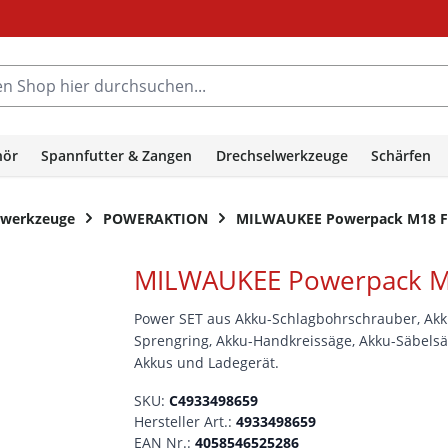
hop hier durchsuchen...
hör
Spannfutter & Zangen
Drechselwerkzeuge
Schärfen
owerkzeuge
POWERAKTION
MILWAUKEE Powerpack M18 F
MILWAUKEE Powerpack M
Power SET aus Akku-Schlagbohrschrauber, Akk
Sprengring, Akku-Handkreissäge, Akku-Säbels
Akkus und Ladegerät.
SKU:
C4933498659
Hersteller Art.:
4933498659
EAN Nr.:
4058546525286