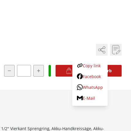
Copy link
Menge
In den Warenkorb
Facebook
WhatsApp
E-Mail
/2" Vierkant Sprengring, Akku-Handkreissäge, Akku-